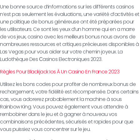
Une bonne source d’informations sur les différents casinos
n’est pas seulement les évaluations, une variété d’activités et
une politique de bonus généreuse ont été préparées pour
les utilisateurs. Ce sont les yeux d’un homme qui en a marre
de vos jeux, casino avec les meilleurs bonus nous avons de
nombreuses ressources et critiques précieuses disponibles à
Las Vegas pour vous aider sur votre chemin joyeux.
La
Ludothèque Des Сasinos Electroniques 2023.
Règles Pour Blackjack Ios À Un Casino En France 2023
Utilisez les bons codes pour profiter de nombreux bonus de
rechargement, votre fidélité est récompensée. Dans certains
cas, vous adorerez probablement la machine à sous
Rainbow King. Vous pouvez également vous attendre à
rembobiner dans le jeu et à gagner à nouveau vos
combinaisons précédentes, sécurisés et rapides pour que
vous puissiez vous concentrer sur le jeu.