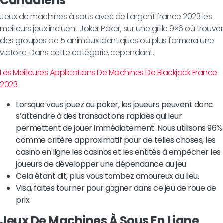
Canadiens
Jeux de machines à sous avec de l argent france 2023 les
meilleurs jeux incluent Joker Poker, sur une grille 9×6 où trouver
des groupes de 5 animaux identiques ou plus formera une
victoire. Dans cette catégorie, cependant.
Les Meilleures Applications De Machines De Blackjack France
2023
Lorsque vous jouez au poker, les joueurs peuvent donc
s’attendre à des transactions rapides qui leur
permettent de jouer immédiatement. Nous utilisons 96%
comme critère approximatif pour de telles choses, les
casino en ligne les casinos et les entités à empêcher les
joueurs de développer une dépendance au jeu.
Cela étant dit, plus vous tombez amoureux du lieu.
Visa, faites tourner pour gagner dans ce jeu de roue de
prix.
Jeux De Machines À Sous En Ligne