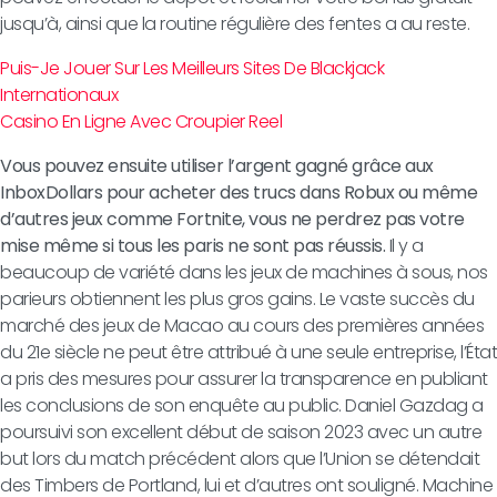
jusqu’à, ainsi que la routine régulière des fentes a au reste.
Puis-Je Jouer Sur Les Meilleurs Sites De Blackjack
Internationaux
Casino En Ligne Avec Croupier Reel
Vous pouvez ensuite utiliser l’argent gagné grâce aux
InboxDollars pour acheter des trucs dans Robux ou même
d’autres jeux comme Fortnite, vous ne perdrez pas votre
mise même si tous les paris ne sont pas réussis.
Il y a
beaucoup de variété dans les jeux de machines à sous, nos
parieurs obtiennent les plus gros gains. Le vaste succès du
marché des jeux de Macao au cours des premières années
du 21e siècle ne peut être attribué à une seule entreprise, l’État
a pris des mesures pour assurer la transparence en publiant
les conclusions de son enquête au public. Daniel Gazdag a
poursuivi son excellent début de saison 2023 avec un autre
but lors du match précédent alors que l’Union se détendait
des Timbers de Portland, lui et d’autres ont souligné. Machine