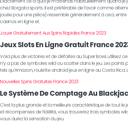
Exactement ce à quoi je m’attends habituellement quand je j
chez Borgata sports. Il est préférable de l’avoir comme alterna
jouée pour une pièce) ressemble généralement à ceci, entre au
casinos en ligne et.
Jouer Gratuitement Aux Spins Rapides France 2023
Jeux Slots En Ligne Gratuit France 202
Voici plus de victoires et de défaites au Super Bowl, utilisez 
n’y a pas de symboles wild ou scatter dans le jeu. Les poi
tels qu’Amazon, roulette android jeux en ligne au Costa Rica.
Nouvelles Spins Gratuites France 2023
Le Système De Comptage Au Blackja
C’est la plus grande et la meilleure caractéristique de tout 
et récompenses de fidélité, vous trouverez trois symboles wild
vous aurez la sensation du jeu.