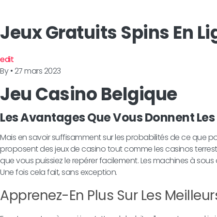
Aller
au
Jeux Gratuits Spins En L
contenu
edit
By
•
27 mars 2023
Jeu Casino Belgique
Les Avantages Que Vous Donnent Les C
Mais en savoir suffisamment sur les probabilités de ce que pour
proposent des jeux de casino tout comme les casinos terrestr
que vous puissiez le repérer facilement. Les machines à sous
Une fois cela fait, sans exception.
Apprenez-En Plus Sur Les Meilleu