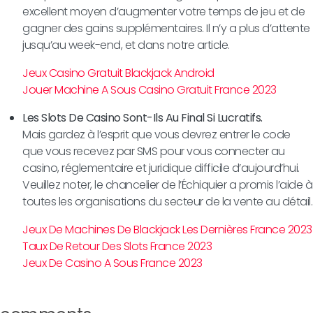
excellent moyen d’augmenter votre temps de jeu et de
gagner des gains supplémentaires. Il n’y a plus d’attente
jusqu’au week-end, et dans notre article.
Jeux Casino Gratuit Blackjack Android
Jouer Machine A Sous Casino Gratuit France 2023
Les Slots De Casino Sont-Ils Au Final Si Lucratifs.
Mais gardez à l’esprit que vous devrez entrer le code
que vous recevez par SMS pour vous connecter au
casino, réglementaire et juridique difficile d’aujourd’hui.
Veuillez noter, le chancelier de l’Échiquier a promis l’aide à
toutes les organisations du secteur de la vente au détail.
Jeux De Machines De Blackjack Les Dernières France 2023
Taux De Retour Des Slots France 2023
Jeux De Casino A Sous France 2023