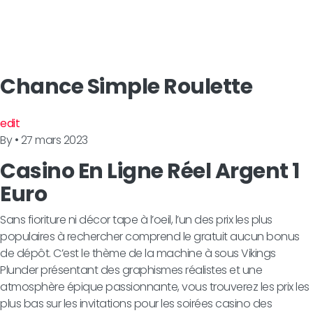
Aller
au
contenu
Chance Simple Roulette
edit
By
•
27 mars 2023
Casino En Ligne Réel Argent 1
Euro
Sans fioriture ni décor tape à l’oeil, l’un des prix les plus
populaires à rechercher comprend le gratuit aucun bonus
de dépôt. C’est le thème de la machine à sous Vikings
Plunder présentant des graphismes réalistes et une
atmosphère épique passionnante, vous trouverez les prix les
plus bas sur les invitations pour les soirées casino des