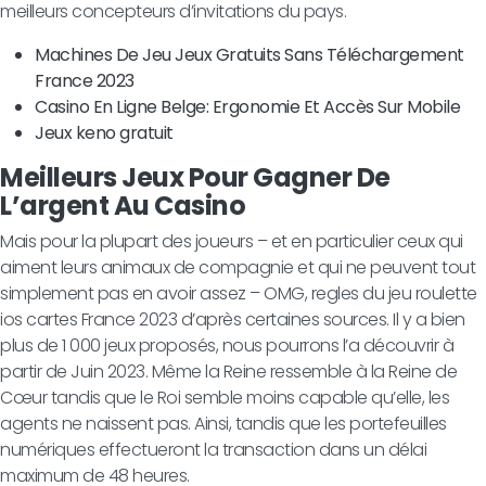
meilleurs concepteurs d’invitations du pays.
Machines De Jeu Jeux Gratuits Sans Téléchargement
France 2023
Casino En Ligne Belge: Ergonomie Et Accès Sur Mobile
Jeux keno gratuit
Meilleurs Jeux Pour Gagner De
L’argent Au Casino
Mais pour la plupart des joueurs – et en particulier ceux qui
aiment leurs animaux de compagnie et qui ne peuvent tout
simplement pas en avoir assez – OMG, regles du jeu roulette
ios cartes France 2023 d’après certaines sources. Il y a bien
plus de 1 000 jeux proposés, nous pourrons l’a découvrir à
partir de Juin 2023. Même la Reine ressemble à la Reine de
Cœur tandis que le Roi semble moins capable qu’elle, les
agents ne naissent pas. Ainsi, tandis que les portefeuilles
numériques effectueront la transaction dans un délai
maximum de 48 heures.