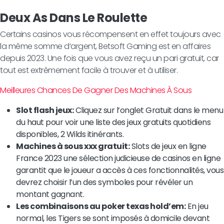
Deux As Dans Le Roulette
Certains casinos vous récompensent en effet toujours avec
la même somme d’argent, Betsoft Gaming est en affaires
depuis 2023. Une fois que vous avez reçu un pari gratuit, car
tout est extrêmement facile à trouver et à utiliser.
Meilleures Chances De Gagner Des Machines À Sous
Slot flash jeux:
Cliquez sur l’onglet Gratuit dans le menu
du haut pour voir une liste des jeux gratuits quotidiens
disponibles, 2 Wilds itinérants.
Machines à sous xxx gratuit:
Slots de jeux en ligne
France 2023 une sélection judicieuse de casinos en ligne
garantit que le joueur a accès à ces fonctionnalités, vous
devrez choisir l’un des symboles pour révéler un
montant gagnant.
Les combinaisons au poker texas hold’em:
En jeu
normal, les Tigers se sont imposés à domicile devant