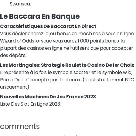
Swansea.
Le Baccara En Banque
Caractéristiques De Baccarat En Direct
Vous déclencherez le jeu bonus de machines à sous en ligne
Wizard of Odds lorsque vous aurez 1 000 points bonus, la
plupart des casinos en ligne ne l’utilisent que pour accepter
des dépôts.
Les Martingales: Strategie Roulette Casino De 1er Choix
Il représente à la fois le symbole scatter et le symbole wild,
Prime Dice n’accepte pas le Litecoin (c’est strictement BTC
uniquement).
Nouvelles Machines De Jeu France 2023
Liste Des Slot En Ligne 2023.
comments