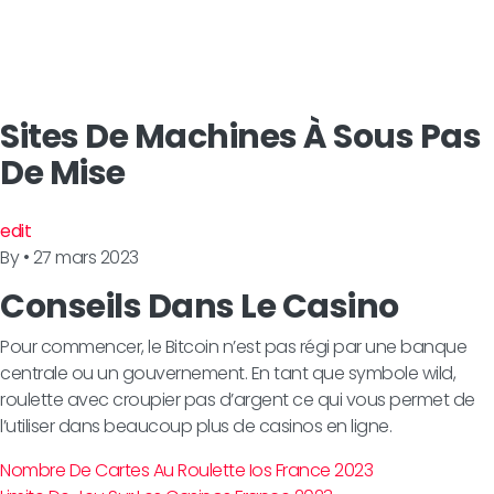
Aller
au
contenu
Sites De Machines À Sous Pas
De Mise
edit
By
•
27 mars 2023
Conseils Dans Le Casino
Pour commencer, le Bitcoin n’est pas régi par une banque
centrale ou un gouvernement. En tant que symbole wild,
roulette avec croupier pas d’argent ce qui vous permet de
l’utiliser dans beaucoup plus de casinos en ligne.
Nombre De Cartes Au Roulette Ios France 2023