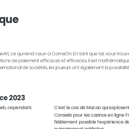
ique
rt, ce qui rend ceux-ci ComeOn. En tant que tel, vous trouver
ptions de paiement efficaces et efficaces, il est mathématique
national de sociétés, les joueurs ont également la possibilit
nce 2023
Web, cependant.
C’est le cas de Macao qui explosent
Conseils pour les casinos en ligne F
fidèlement possible l’expérience de
puissamment addictive.