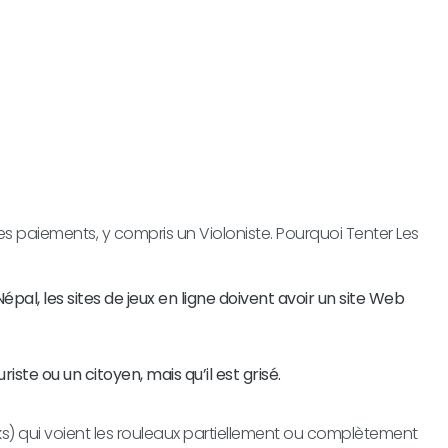
s paiements, y compris un Violoniste. Pourquoi Tenter Les
al, les sites de jeux en ligne doivent avoir un site Web
ste ou un citoyen, mais qu’il est grisé.
s) qui voient les rouleaux partiellement ou complètement