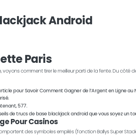
Blackjack Android
ette Paris
oyons comment tirer le meilleur parti de la fente. Du côté de
article pour Savoir Comment Gagner de l’Argent en Ligne au Nép
risé.
tenant, 577.
eils de trucs de base blackjack android que vous soyez un touri
age Pour Casinos
comportent des symboles empilés (fonction Ballys Super Stack