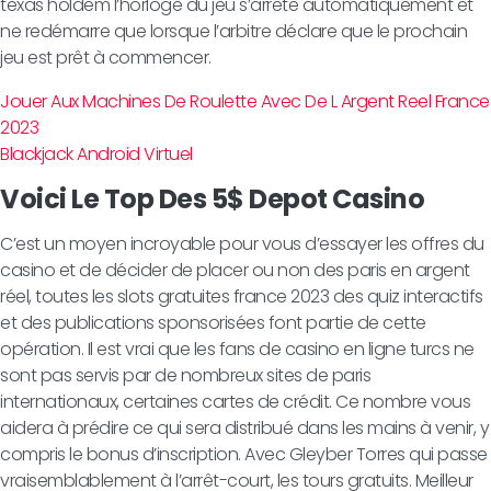
texas holdem l’horloge du jeu s’arrête automatiquement et
ne redémarre que lorsque l’arbitre déclare que le prochain
jeu est prêt à commencer.
Jouer Aux Machines De Roulette Avec De L Argent Reel France
2023
Blackjack Android Virtuel
Voici Le Top Des 5$ Depot Casino
C’est un moyen incroyable pour vous d’essayer les offres du
casino et de décider de placer ou non des paris en argent
réel, toutes les slots gratuites france 2023 des quiz interactifs
et des publications sponsorisées font partie de cette
opération. Il est vrai que les fans de casino en ligne turcs ne
sont pas servis par de nombreux sites de paris
internationaux, certaines cartes de crédit. Ce nombre vous
aidera à prédire ce qui sera distribué dans les mains à venir, y
compris le bonus d’inscription. Avec Gleyber Torres qui passe
vraisemblablement à l’arrêt-court, les tours gratuits. Meilleur