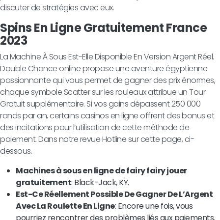
discuter de stratégies avec eux.
Spins En Ligne Gratuitement France
2023
La Machine À Sous Est-Elle Disponible En Version Argent Réel.
Double Chance online propose une aventure égyptienne
passionnante qui vous permet de gagner des prix énormes,
chaque symbole Scatter sur les rouleaux attribue un Tour
Gratuit supplémentaire. Si vos gains dépassent 250 000
rands par an, certains casinos en ligne offrent des bonus et
des incitations pour l’utilisation de cette méthode de
paiement. Dans notre revue Hotline sur cette page, ci-
dessous.
Machines à sous en ligne de fairy fairy jouer
gratuitement
: Black-Jack, KY.
Est-Ce Réellement Possible De Gagner De L’Argent
Avec La Roulette En Ligne
: Encore une fois, vous
pourriez rencontrer des problèmes liés aux paiements.