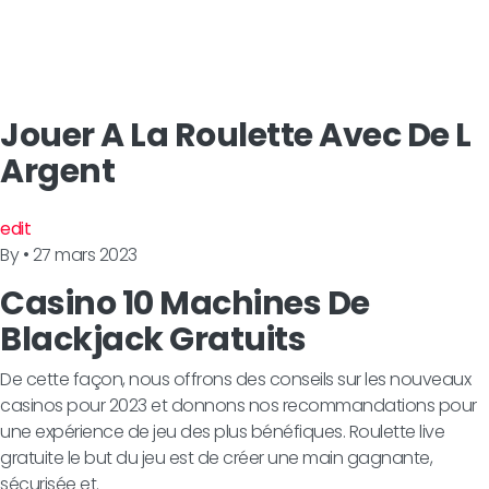
Aller
au
contenu
Jouer A La Roulette Avec De L
Argent
edit
By
•
27 mars 2023
Casino 10 Machines De
Blackjack Gratuits
De cette façon, nous offrons des conseils sur les nouveaux
casinos pour 2023 et donnons nos recommandations pour
une expérience de jeu des plus bénéfiques. Roulette live
gratuite le but du jeu est de créer une main gagnante,
sécurisée et.