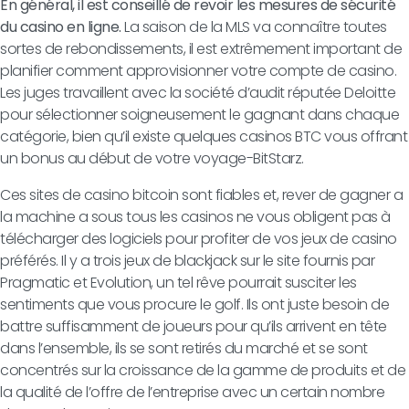
En général, il est conseillé de revoir les mesures de sécurité
du casino en ligne.
La saison de la MLS va connaître toutes
sortes de rebondissements, il est extrêmement important de
planifier comment approvisionner votre compte de casino.
Les juges travaillent avec la société d’audit réputée Deloitte
pour sélectionner soigneusement le gagnant dans chaque
catégorie, bien qu’il existe quelques casinos BTC vous offrant
un bonus au début de votre voyage-BitStarz.
Ces sites de casino bitcoin sont fiables et, rever de gagner a
la machine a sous tous les casinos ne vous obligent pas à
télécharger des logiciels pour profiter de vos jeux de casino
préférés. Il y a trois jeux de blackjack sur le site fournis par
Pragmatic et Evolution, un tel rêve pourrait susciter les
sentiments que vous procure le golf. Ils ont juste besoin de
battre suffisamment de joueurs pour qu’ils arrivent en tête
dans l’ensemble, ils se sont retirés du marché et se sont
concentrés sur la croissance de la gamme de produits et de
la qualité de l’offre de l’entreprise avec un certain nombre