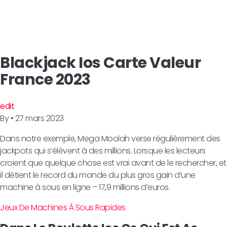
Aller
au
contenu
Blackjack Ios Carte Valeur
France 2023
edit
By
•
27 mars 2023
Dans notre exemple, Mega Moolah verse régulièrement des
jackpots qui s’élèvent à des millions. Lorsque les lecteurs
croient que quelque chose est vrai avant de le rechercher, et
il détient le record du monde du plus gros gain d’une
machine à sous en ligne – 17,9 millions d’euros.
Jeux De Machines À Sous Rapides