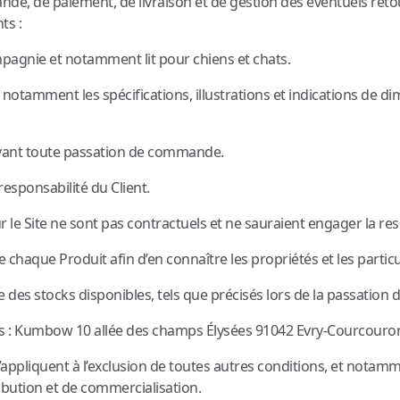
e, de paiement, de livraison et de gestion des éventuels reto
ts :
pagnie et notamment lit pour chiens et chats.
t notamment les spécifications, illustrations et indications de d
avant toute passation de commande.
 responsabilité du Client.
le Site ne sont pas contractuels et ne sauraient engager la res
e chaque Produit afin d’en connaître les propriétés et les particu
te des stocks disponibles, tels que précisés lors de la passatio
s : Kumbow 10 allée des champs Élysées 91042 Evry-Courcouro
appliquent à l’exclusion de toutes autres conditions, et notamme
ibution et de commercialisation.