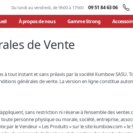
09 51 84 63 06
Du lundi au vendredi, de 9h00 à 17h00
ueil
À propos de nous
Gamme Strong
Accessoir
rales de Vente
es à tout instant et sans préavis par la société Kumbow SASU.
itions générales de vente. La version en ligne constitue automa
appliquent, sans restriction ni réserve à l’ensemble des ventes
oute personne physique ou morale, société, entreprise, associatio
nte par le Vendeur « Les Produits » sur le site kumbow.com « le